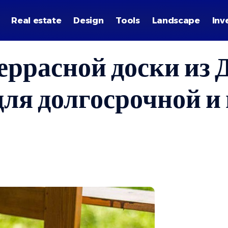
Real estate
Design
Tools
Landscape
Inv
ррасной доски из 
 долгосрочной и 