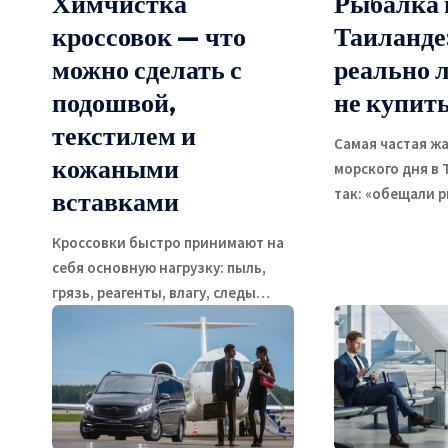
Химчистка
Рыбалка 
кроссовок — что
Таиланде
можно сделать с
реально л
подошвой,
не купит
текстилем и
Самая частая ж
кожаными
морского дня в 
так: «обещали 
вставками
Кроссовки быстро принимают на
себя основную нагрузку: пыль,
грязь, реагенты, влагу, следы
…