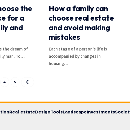
hoose the
How a family can
se for a
choose real estate
ily and
and avoid making
mistakes
is the dream of
Each stage of a person's life is
ily man. To
…
accompanied by changes in
housing
…
4
5
tion
Real estate
Design
Tools
Landscape
Investments
Societ