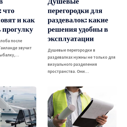
в
Душевые
: что
перегородки для
овят и как
раздевалок: какие
ь прогулку
решения удобны в
эксплуатации
алоба после
Таиланде звучит
Душевые перегородки в
рыбалку,
…
раздевалках нужны не только для
визуального разделения
пространства. Они
…