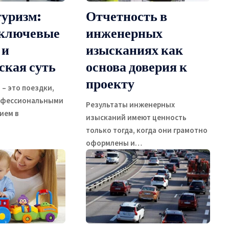
туризм:
Отчетность в
 ключевые
инженерных
 и
изысканиях как
ская суть
основа доверия к
проекту
– это поездки,
рофессиональными
Результаты инженерных
ием в
изысканий имеют ценность
только тогда, когда они грамотно
оформлены и
…