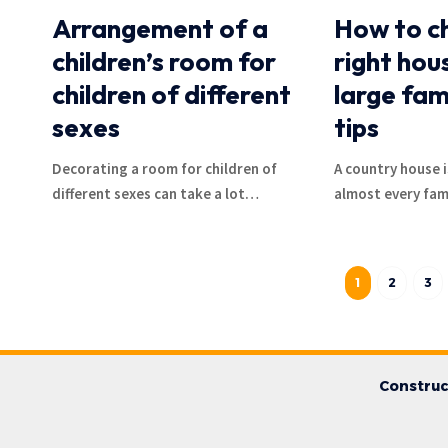
Arrangement of a
How to c
children’s room for
right hou
children of different
large fam
sexes
tips
Decorating a room for children of
A country house 
different sexes can take a lot
…
almost every fam
1
2
3
Construc