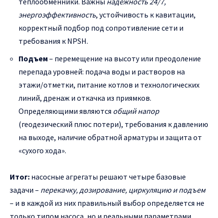
теплообменники. Важны
надежность 24/7,
энергоэффективность
, устойчивость к кавитации,
корректный подбор под сопротивление сети и
требования к NPSH.
Подъем
– перемещение на высоту или преодоление
перепада уровней: подача воды и растворов на
этажи/отметки, питание котлов и технологических
линий, дренаж и откачка из приямков.
Определяющими являются
общий напор
(геодезический плюс потери), требования к давлению
на выходе, наличие обратной арматуры и защита от
«сухого хода».
Итог:
насосные агрегаты решают четыре базовые
задачи –
перекачку, дозирование, циркуляцию и подъем
– и в каждой из них правильный выбор определяется не
только типом насоса, но и реальными параметрами