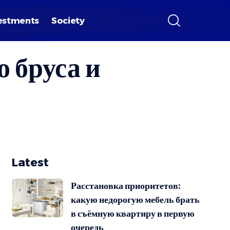
estments
Society
 бруса и
Latest
Расстановка приоритетов:
какую недорогую мебель брать
в съёмную квартиру в первую
очередь