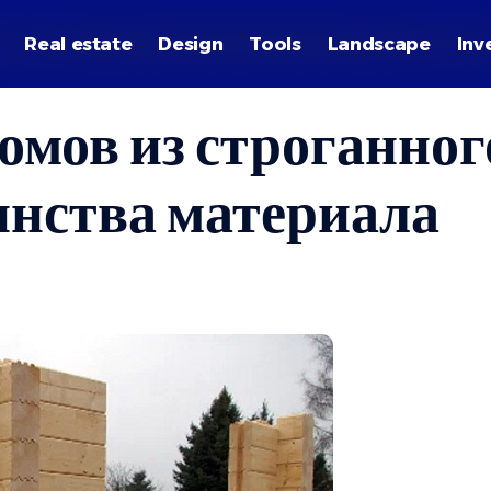
Real estate
Design
Tools
Landscape
Inv
омов из строганного
инства материала