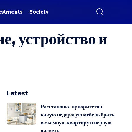
estments
Society
е, устройство и
Latest
Расстановка приоритетов:
какую недорогую мебель брать
в съёмную квартиру в первую
очередь