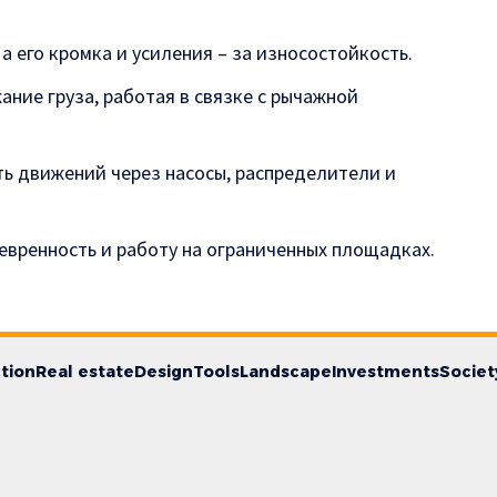
 а его кромка и усиления – за износостойкость.
ние груза, работая в связке с рычажной
ть движений через насосы, распределители и
вренность и работу на ограниченных площадках.
tion
Real estate
Design
Tools
Landscape
Investments
Societ