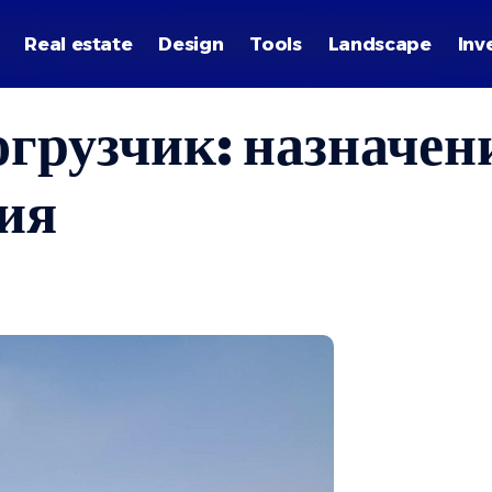
Real estate
Design
Tools
Landscape
Inv
рузчик: назначени
ия