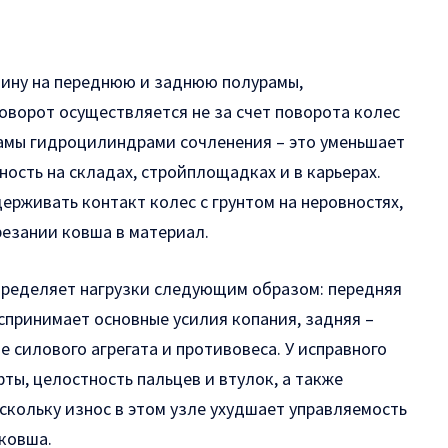
ину на переднюю и заднюю полурамы,
ворот осуществляется не за счет поворота колес
 рамы гидроцилиндрами сочленения – это уменьшает
ость на складах, стройплощадках и в карьерах.
рживать контакт колес с грунтом на неровностях,
резании ковша в материал.
пределяет нагрузки следующим образом: передняя
спринимает основные усилия копания, задняя –
 силового агрегата и противовеса. У исправного
ы, целостность пальцев и втулок, а также
скольку износ в этом узле ухудшает управляемость
ковша.