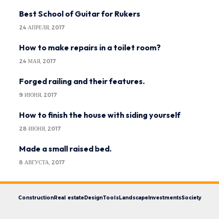
Best School of Guitar for Rukers
24 АПРЕЛЯ, 2017
How to make repairs in a toilet room?
24 МАЯ, 2017
Forged railing and their features.
9 ИЮНЯ, 2017
How to finish the house with siding yourself
28 ИЮНЯ, 2017
Made a small raised bed.
8 АВГУСТА, 2017
Construction
Real estate
Design
Tools
Landscape
Investments
Society