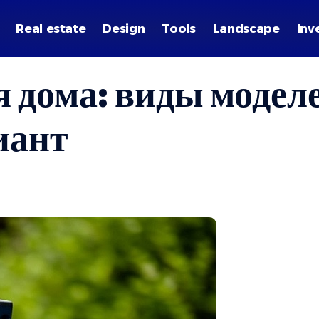
Real estate
Design
Tools
Landscape
Inv
 дома: виды моделе
иант