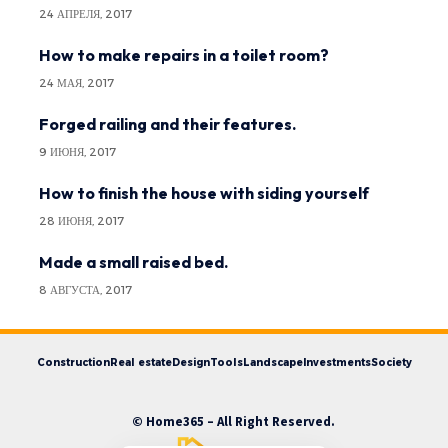
24 АПРЕЛЯ, 2017
How to make repairs in a toilet room?
24 МАЯ, 2017
Forged railing and their features.
9 ИЮНЯ, 2017
How to finish the house with siding yourself
28 ИЮНЯ, 2017
Made a small raised bed.
8 АВГУСТА, 2017
Construction
Real estate
Design
Tools
Landscape
Investments
Society
© Home365 – All Right Reserved.