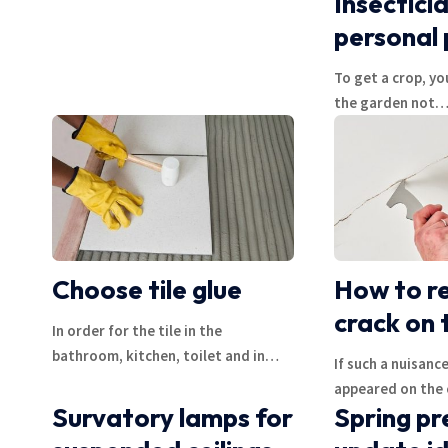
Insectici
personal 
To get a crop, yo
the garden not
Choose tile glue
How to re
crack on t
In order for the tile in the
bathroom, kitchen, toilet and in
…
If such a nuisance
appeared on the c
Survatory lamps for
Spring pr