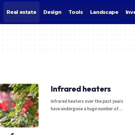
Real estate
Design
Tools
Landscape
Inv
Infrared heaters
Infrared heaters over the past years
have undergone a huge number of
…