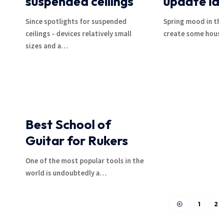
suspended ceilings
update i
Since spotlights for suspended
Spring mood in th
ceilings - devices relatively small
create some hous
sizes and a
…
Best School of
Guitar for Rukers
One of the most popular tools in the
world is undoubtedly a
…
1
2