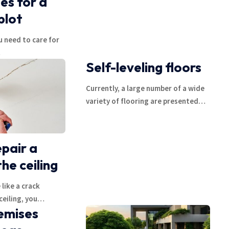
des for a
plot
u need to care for
…
Self-leveling floors
Currently, a large number of a wide
variety of flooring are presented
…
pair a
he ceiling
 like a crack
eiling, you
…
emises