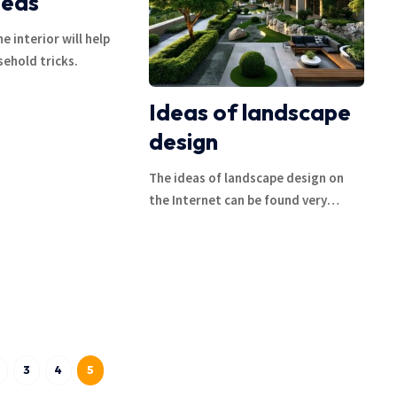
deas
e interior will help
ehold tricks.
Ideas of landscape
design
The ideas of landscape design on
the Internet can be found very
…
3
4
5